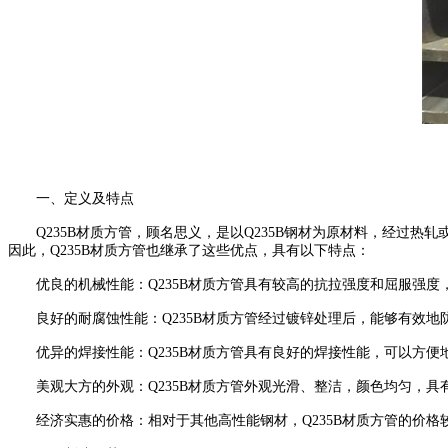
一、定义及特点
Q235B材质方管，顾名思义，是以Q235B钢材为原材料，经过热轧或
因此，Q235B材质方管也继承了这些优点，具有以下特点：
优良的机械性能：Q235B材质方管具有较高的抗拉强度和屈服强度
良好的耐腐蚀性能：Q235B材质方管经过镀锌处理后，能够有效地
优异的焊接性能：Q235B材质方管具有良好的焊接性能，可以方便
美观大方的外观：Q235B材质方管外观光滑、整洁，颜色均匀，具
经济实惠的价格：相对于其他高性能钢材，Q235B材质方管的价格较为