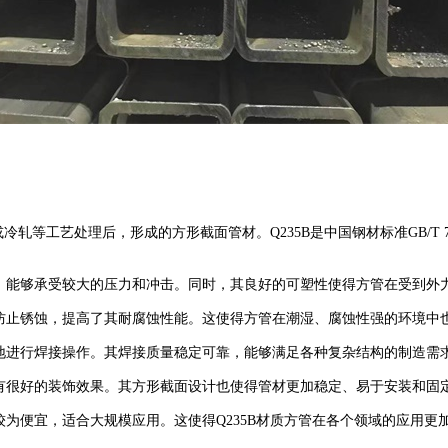
冷轧等工艺处理后，形成的方形截面管材。Q235B是中国钢材标准GB/T
，能够承受较大的压力和冲击。同时，其良好的可塑性使得方管在受到外
防止锈蚀，提高了其耐腐蚀性能。这使得方管在潮湿、腐蚀性强的环境中
地进行焊接操作。其焊接质量稳定可靠，能够满足各种复杂结构的制造需
有很好的装饰效果。其方形截面设计也使得管材更加稳定、易于安装和固
便宜，适合大规模应用。这使得Q235B材质方管在各个领域的应用更加广