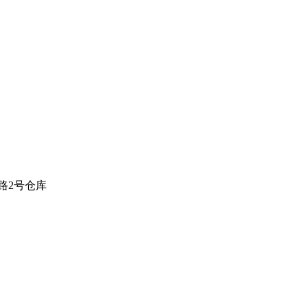
路2号仓库