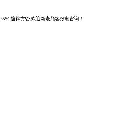
方管,Q355C镀锌方管,欢迎新老顾客致电咨询！