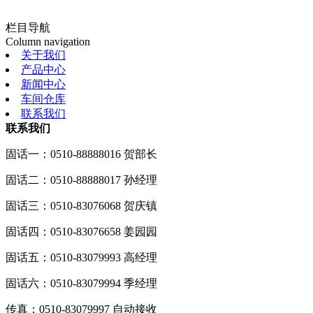
栏目导航
Column navigation
关于我们
产品中心
新闻中心
车间仓库
联系我们
联系我们
固话一：0510-88888016 贺部长
固话二：0510-88888017 孙经理
固话三：0510-83076068 贺庆镇
固话四：0510-83076658 姜园园
固话五：0510-83079993 高经理
固话六：0510-83079994 季经理
传真：0510-83079997 自动接收