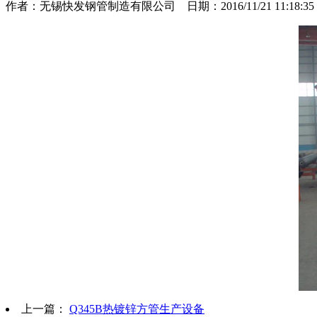
作者：无锡快发钢管制造有限公司 日期：2016/11/21 11:18:35
上一篇：
Q345B热镀锌方管生产设备