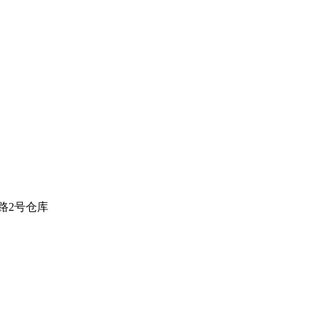
路2号仓库