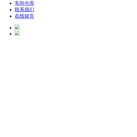
车间仓库
联系我们
在线留言