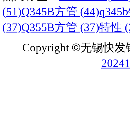
(51)
Q345B方管 (44)
q345
(37)
Q355B方管 (37)
特性 (
Copyright
©
无锡快发
2024