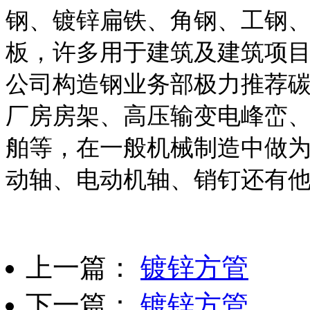
钢、镀锌扁铁、角钢、工钢
板，许多用于建筑及建筑项
公司构造钢业务部极力推荐碳
厂房房架、高压输变电峰峦
舶等，在一般机械制造中做
动轴、电动机轴、销钉还有
上一篇：
镀锌方管
下一篇：
镀锌方管