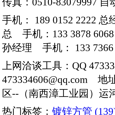
传真：0510-83079997 
手机： 189 0152 2222 
总 手机：133 3878 606
孙经理 手机： 133 7366
上网洽谈工具：QQ 4733
473334606@qq.co
区--（南西漳工业园）运
热门标签：
镀锌方管 (139