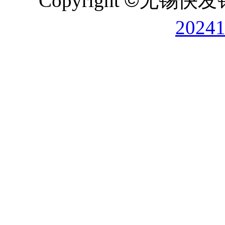
Copyright
©
无锡快发
2024