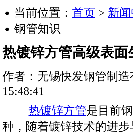
当前位置：
首页
>
新闻
钢管知识
热镀锌方管高级表面
作者：无锡快发钢管制造有限
15:48:41
热镀锌方管
是目前钢
种，随着镀锌技术的进步