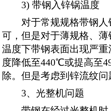
3) 带钢入锌锅温度
对于常规规格带钢人锌锅温
可，但是对于薄规格、薄锌层产
温度下带钢表面出现严重
度降低至440℃或提高至
除。但是考虑到锌流纹问题，
3、光整机问题
带钢在经过光整机时，