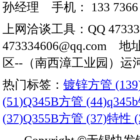
孙经理 手机： 133 7366
上网洽谈工具：QQ 4733
473334606@qq.co
区--（南西漳工业园）运
热门标签：
镀锌方管 (139
(51)
Q345B方管 (44)
q345
(37)
Q355B方管 (37)
特性 (